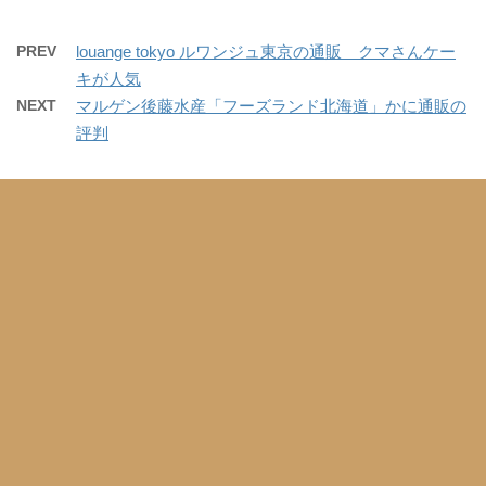
PREV
louange tokyo ルワンジュ東京の通販 クマさんケー
キが人気
NEXT
マルゲン後藤水産「フーズランド北海道」かに通販の
評判