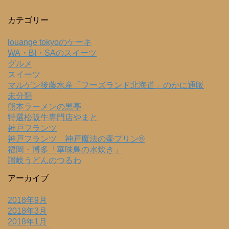
カテゴリー
louange tokyoのケーキ
WA・BI・SAのスイーツ
グルメ
スイーツ
マルゲン後藤水産「フーズランド北海道」のかに通販
未分類
熊本ラーメンの黒亭
特選松阪牛専門店やまと
神戸フランツ
神戸フランツ 神戸魔法の壷プリン®
福岡・博多「華味鳥の水炊き」
讃岐うどんのつるわ
アーカイブ
2018年9月
2018年3月
2018年1月